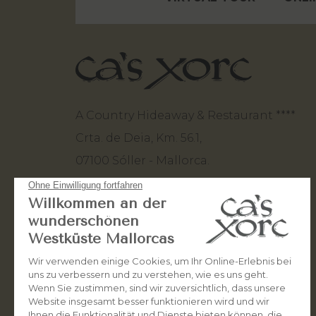
A Country Hideaway & Restaurant ****
Crta. de Deia, Km. 56.1,
07100 Sóller - Mallorca.
+34 971 63 82 80
+34 660 50 10 93
stay@casxorc.com