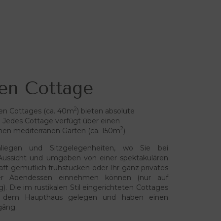
en Cottage
2
en Cottages (ca. 40m
) bieten absolute
. Jedes Cottage verfügt über einen
2
en mediterranen Garten (ca. 150m
)
liegen und Sitzgelegenheiten, wo Sie bei
 Aussicht und umgeben von einer spektakulären
ft gemütlich frühstücken oder Ihr ganz privates
er Abendessen einnehmen können (nur auf
g). Die im rustikalen Stil eingerichteten Cottages
 dem Haupthaus gelegen und haben einen
gäng.