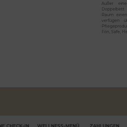
Außer ein
Doppelbett 
Raum einen
verfügen 
Pflegeproduk
Fön, Safe, H
NE CHECK-IN
WELLNESS-MENÜ
ZAHLUNGEN